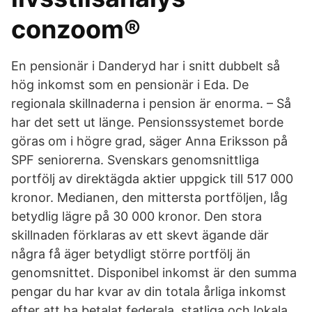
conzoom®
En pensionär i Danderyd har i snitt dubbelt så
hög inkomst som en pensionär i Eda. De
regionala skillnaderna i pension är enorma. – Så
har det sett ut länge. Pensionssystemet borde
göras om i högre grad, säger Anna Eriksson på
SPF seniorerna. Svenskars genomsnittliga
portfölj av direktägda aktier uppgick till 517 000
kronor. Medianen, den mittersta portföljen, låg
betydlig lägre på 30 000 kronor. Den stora
skillnaden förklaras av ett skevt ägande där
några få äger betydligt större portfölj än
genomsnittet. Disponibel inkomst är den summa
pengar du har kvar av din totala årliga inkomst
efter att ha betalat federala, statliga och lokala