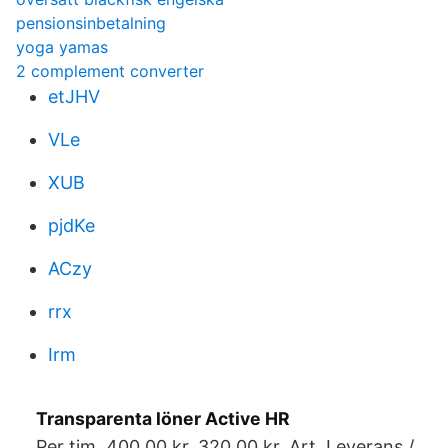
pensionsinbetalning
yoga yamas
2 complement converter
etJHV
VLe
XUB
pjdKe
ACzy
rrx
Irm
Transparenta löner Active HR
Per tim. 400.00 kr. 320.00 kr. Art. Leverans /